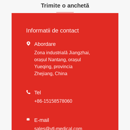
Trimite o anchetă
Informatii de contact

Abordare
Zona industrială Jiangzhai,
orașul Nantang, orașul
Yueqing, provincia
Zhejiang, China

Tel
+86-15158578060
E-mail

sales@ytl-medical.com