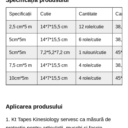
Specificația produsului
Specificații
Cutie
Cantitate
Carto
2,5 cm*5 m
14*7*15,5 cm
12 role/cutie
38,5*
5cm*5m
14*7*15,5 cm
6 role/cutie
38,5*
5cm*5m
7,2*5,2*7,2 cm
1 rulouri/cutie
45*31
7,5 cm*5 m
14*7*15,5 cm
4 role/cutie
38,5*
10cm*5m
14*7*15,5 cm
4 role/cutie
45*31
Aplicarea produsului
1. Kt Tapes Kinesiology servesc ca măsură de