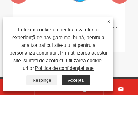
Ce face Kinesiology Tapes o soluție de
X
asistență care schimbă jocul pentru sportul
Folosim cookie-uri pentru a vă oferi o
modern și asistența medicală?
experiență de navigare mai bună, pentru a
Vezi mai mult >>
analiza traficul site-ului și pentru a
personaliza conținutul. Prin utilizarea acestui
site, sunteți de acord cu utilizarea cookie-
urilor.
Politica de confidențialitate
Respinge
Accepta




+86-15158578060
sales@ytl-medical.com
Zona industrială Jiangzhai, orașul Nantang, orașul