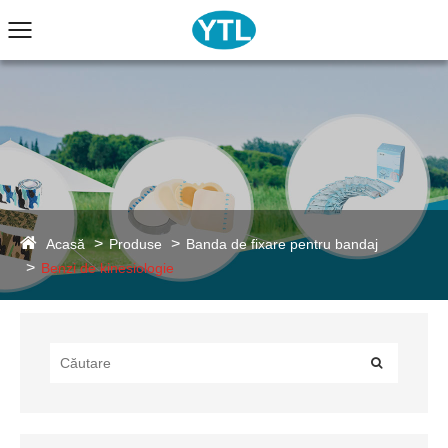
Acasă
Produse
Banda de fixare pentru bandaj
Benzi de kinesiologie