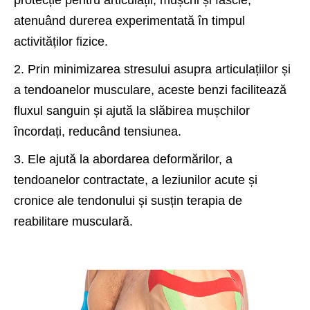
protecție pentru articulații, mușchi și fascie,
atenuând durerea experimentată în timpul
activităților fizice.
2. Prin minimizarea stresului asupra articulațiilor și
a tendoanelor musculare, aceste benzi facilitează
fluxul sanguin și ajută la slăbirea mușchilor
încordați, reducând tensiunea.
3. Ele ajută la abordarea deformărilor, a
tendoanelor contractate, a leziunilor acute și
cronice ale tendonului și susțin terapia de
reabilitare musculară.