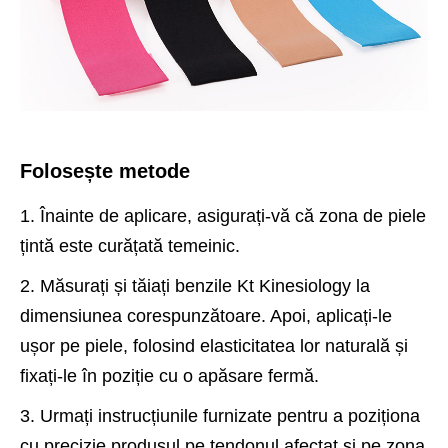
Folosește metode
1. Înainte de aplicare, asigurați-vă că zona de piele
țintă este curățată temeinic.
2. Măsurați și tăiați benzile Kt Kinesiology la
dimensiunea corespunzătoare. Apoi, aplicați-le
ușor pe piele, folosind elasticitatea lor naturală și
fixați-le în poziție cu o apăsare fermă.
3. Urmați instrucțiunile furnizate pentru a poziționa
cu precizie produsul pe tendonul afectat și pe zona