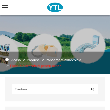
Acasă
Produse
Pansament hidrocoloid
Plasturi hidrocoloizi pentru acnee