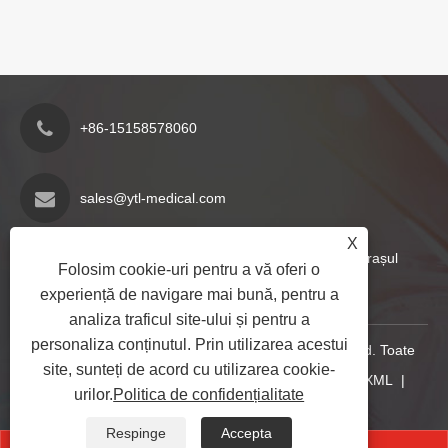
+86-15158578060
sales@ytl-medical.com
X
Zona industrială Jiangzhai, orașul Nantang, orașul
Folosim cookie-uri pentru a vă oferi o
Yueqing, provincia Zhejiang, China
experiență de navigare mai bună, pentru a
analiza traficul site-ului și pentru a
personaliza conținutul. Prin utilizarea acestui
Copyright © 2024 Yueqing Yuantianli Medical Co., Ltd. Toate
site, sunteți de acord cu utilizarea cookie-
drepturile rezervate.
Links
|
Sitemap
|
RSS
|
XML
|
urilor.
Politica de confidențialitate
Politica de confidențialitate
|
Respinge
Accepta