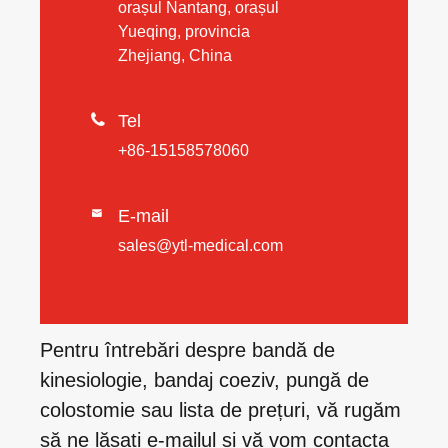
orașul Nantang, orașul
Yueqing, provincia
Zhejiang, China

Tel
+86-15158578060
E-mail

sales@ytl-medical.com
Pentru întrebări despre bandă de
kinesiologie, bandaj coeziv, pungă de
colostomie sau lista de prețuri, vă rugăm
să ne lăsați e-mailul și vă vom contacta